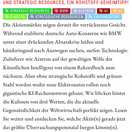
UND STRATEGIC RESOURCES, EIN ROHSTOFF-GEHEIMTIPP!
STRATEGIC RESOURCES
BMW
AIXTRON
AI
KI
E-AUTOS
STRATEGISCHE RESSOURCEN
CHIPINDSUTRIE
Die Aktienmärkte zeigen derzeit ihr verrücktestes Gesicht.
Während etablierte deutsche Auto-Konzerne wie BMW
unter einer drückenden Absatzkrise leiden und
händeringend nach Auswegen suchen, surfen Technologie-
Zulieferer wie Aixtron auf der gewaltigen Welle der
Künstlichen Intelligenz von einem Rekordhoch zum
nächsten. Aber ohne strategische Rohstoffe und grünen
Stahl werden weder neue Elektroautos rollen noch
gigantische KI-Rechenzentren gebaut. Wir blicken hinter
die Kulissen von drei Werten, die die aktuelle
Gegensätzlichkeit der Weltwirtschaft perfekt zeigen. Lesen
Sie weiter und entdecken Sie, welche Aktie(n) gerade jetzt
das größte Überraschungspotenzial bergen könnte(n).