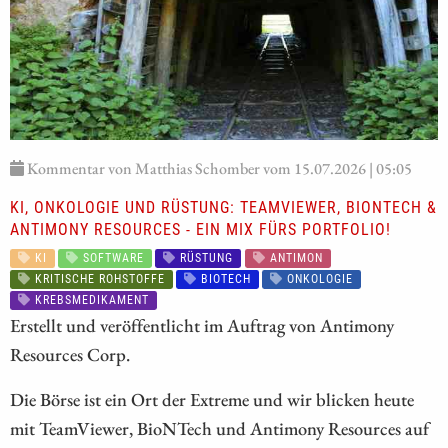
Kommentar von Matthias Schomber vom 15.07.2026 | 05:05
KI, ONKOLOGIE UND RÜSTUNG: TEAMVIEWER, BIONTECH &
ANTIMONY RESOURCES - EIN MIX FÜRS PORTFOLIO!
KI
SOFTWARE
RÜSTUNG
ANTIMON
KRITISCHE ROHSTOFFE
BIOTECH
ONKOLOGIE
KREBSMEDIKAMENT
Erstellt und veröffentlicht im Auftrag von Antimony
Resources Corp.
Die Börse ist ein Ort der Extreme und wir blicken heute
mit TeamViewer, BioNTech und Antimony Resources auf