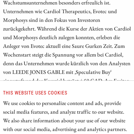
Wachstumsunternehmen besonders erfreulich ist.
Unternehmen wie Cardiol Therapeutics, Evotec und
Morphosys sind in den Fokus von Investoren
zurückgekehrt. Während die Kurse der Aktien von Cardiol
und Morphosys deutlich zulegen konnten, erleben die
Anleger von Evotec aktuell eine Saure Gurken Zeit. Zum
Wochenstart steigt die Spannung vor allem bei Cardiol,
denn das Unternehmen wurde kürzlich von den Analysten
von LEEDE JONES GABLE mit ‚Speculative Buy‘
eingestuft und das Kursziel beträgt 4,50 CAD. Am Freitag
ging die Aktie des Biotech-Unternehmens mit neuem 12-
THIS WEBSITE USES COOKIES
Monatshoch beim Stand von 1,70 CAD ins Wochenende –
We use cookies to personalize content and ads, provide
exzellente Vorgaben für die Markteröffnung in
social media features, and analyze traffic to our website.
Deutschland.
We also share information about your use of our website
with our social media, advertising and analytics partners.
ZUM KOMMENTAR