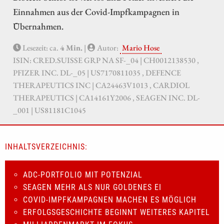
Einnahmen aus der Covid-Impfkampagnen in
Übernahmen.
Lesezeit: ca.
4 Min.
|
Autor:
Mario Hose
ISIN: CRED.SUISSE GRP NA SF-_04 | CH0012138530 ,
PFIZER INC. DL-_05 | US7170811035 , DEFENCE
THERAPEUTICS INC | CA24463V1013 , CARDIOL
THERAPEUTICS | CA14161Y2006 , SEAGEN INC. DL-
_001 | US81181C1045
INHALTSVERZEICHNIS:
ADC-PORTFOLIO MIT POTENZIAL
SEAGEN MEHR ALS NUR GOLDENES EI
COVID-IMPFKAMPAGNEN MACHEN ES MÖGLICH
ERFOLGSGESCHICHTE BEGINNT WEITERES KAPITEL