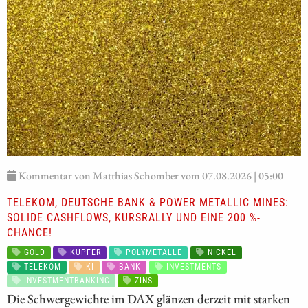
Kommentar von Matthias Schomber vom 07.08.2026 | 05:00
TELEKOM, DEUTSCHE BANK & POWER METALLIC MINES:
SOLIDE CASHFLOWS, KURSRALLY UND EINE 200 %-
CHANCE!
GOLD
KUPFER
POLYMETALLE
NICKEL
TELEKOM
KI
BANK
INVESTMENTS
INVESTMENTBANKING
ZINS
Die Schwergewichte im DAX glänzen derzeit mit starken