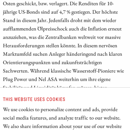
Osten geschickt, bzw. verlagert. Die Renditen für 10-
jährige US-Bonds sind auf 4,7 % gestiegen. Der höchste
Stand in diesem Jahr. Jedenfalls droht mit dem wieder
aufflammenden Ölpreisschock auch die Inflation erneut
anzuziehen, was die Zentralbanken weltweit vor massive
Herausforderungen stellen könnte. In diesem nervösen
Marktumfeld suchen Anleger händeringend nach klaren
Orientierungspunkten und zukunftsträchtigen
Sachwerten. Während klassische Wasserstoff-Pioniere wie
Plug Power und Nel ASA weiterhin um ihre eigene
Stabilität und Liquidität kämpfen müssen, bieten
hingegen ausgewählte Rohstoffwerte eventuell bessere
THIS WEBSITE USES COOKIES
Perspektiven. Wer in diesen turbulenten Zeiten sein
We use cookies to personalize content and ads, provide
Portfolio sicherer aufstellen möchte, muss auf jeden Fall
social media features, and analyze traffic to our website.
genau hinschauen.
We also share information about your use of our website