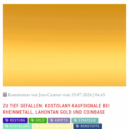
Kommentar von Jens Castner vom 29.07.2026 | 04:45
ZU TIEF GEFALLEN: KOSTOLANY-KAUFSIGNALE BEI
RHEINMETALL, LAHONTAN GOLD UND COINBASE
RÜSTUNG
GOLD
KRYPTO
STRATEGIE
KOSTOLANY
QUARTALSZAHLEN
ROHSTOFFE