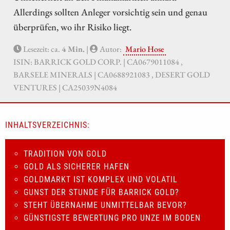
Allerdings sollten Anleger vorsichtig sein und genau
überprüfen, wo ihr Risiko liegt.
Lesezeit: ca.
4 Min.
|
Autor:
Mario Hose
ISIN: BARRICK GOLD CORP. | CA0679011084 ,
BARSELE MINERALS | CA0688921083 , DESERT GOLD
VENTURES | CA25039N4084
INHALTSVERZEICHNIS:
TRADITION VON GOLD
GOLD ALS SICHERER HAFEN
GOLDMARKT IST KOMPLEX UND VOLATIL
GUNST DER STUNDE FÜR BARRICK GOLD?
STEHT ÜBERNAHME UNMITTELBAR BEVOR?
GÜNSTIGSTE BEWERTUNG PRO UNZE IM BODEN