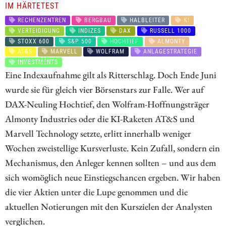
IM HÄRTETEST
RECHENZENTREN
BERGBAU
HALBLEITER
KI
VERTEIDIGUNG
INDIZES
DAX
RUSSELL 1000
STOXX 600
S&P 500
HOCHTIEF
ALMONTY
AT&S
MARVELL
WOLFRAM
ANLAGESTRATEGIE
INVESTMENTS
Eine Indexaufnahme gilt als Ritterschlag. Doch Ende Juni
wurde sie für gleich vier Börsenstars zur Falle. Wer auf
DAX-Neuling Hochtief, den Wolfram-Hoffnungsträger
Almonty Industries oder die KI-Raketen AT&S und
Marvell Technology setzte, erlitt innerhalb weniger
Wochen zweistellige Kursverluste. Kein Zufall, sondern ein
Mechanismus, den Anleger kennen sollten – und aus dem
sich womöglich neue Einstiegschancen ergeben. Wir haben
die vier Aktien unter die Lupe genommen und die
aktuellen Notierungen mit den Kurszielen der Analysten
verglichen.