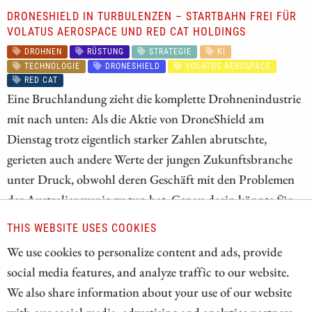
DRONESHIELD IN TURBULENZEN – STARTBAHN FREI FÜR
VOLATUS AEROSPACE UND RED CAT HOLDINGS
DROHNEN
RÜSTUNG
STRATEGIE
KI
TECHNOLOGIE
DRONESHIELD
VOLATUS AEROSPACE
RED CAT
Eine Bruchlandung zieht die komplette Drohnenindustrie
mit nach unten: Als die Aktie von DroneShield am
Dienstag trotz eigentlich starker Zahlen abrutschte,
gerieten auch andere Werte der jungen Zukunftsbranche
unter Druck, obwohl deren Geschäft mit den Problemen
der Australier wenig zu tun hat. Genau darin könnte für
Anleger ein gewaltiger Hebel liegen – zumindest, wenn
THIS WEBSITE USES COOKIES
man den Analysten Glauben schenken will. Die Kursziele
We use cookies to personalize content and ads, provide
der Experten signalisieren für Volatus Aerospace und Red
social media features, and analyze traffic to our website.
Cat Holdings mehr als 100 % Aufwärtspotenzial.
We also share information about your use of our website
with our social media, advertising and analytics partners.