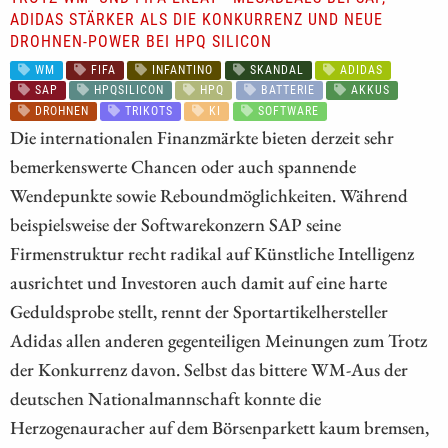
ADIDAS STÄRKER ALS DIE KONKURRENZ UND NEUE
DROHNEN-POWER BEI HPQ SILICON
WM
FIFA
INFANTINO
SKANDAL
ADIDAS
SAP
HPQSILICON
HPQ
BATTERIE
AKKUS
DROHNEN
TRIKOTS
KI
SOFTWARE
Die internationalen Finanzmärkte bieten derzeit sehr
bemerkenswerte Chancen oder auch spannende
Wendepunkte sowie Reboundmöglichkeiten. Während
beispielsweise der Softwarekonzern SAP seine
Firmenstruktur recht radikal auf Künstliche Intelligenz
ausrichtet und Investoren auch damit auf eine harte
Geduldsprobe stellt, rennt der Sportartikelhersteller
Adidas allen anderen gegenteiligen Meinungen zum Trotz
der Konkurrenz davon. Selbst das bittere WM-Aus der
deutschen Nationalmannschaft konnte die
Herzogenauracher auf dem Börsenparkett kaum bremsen,