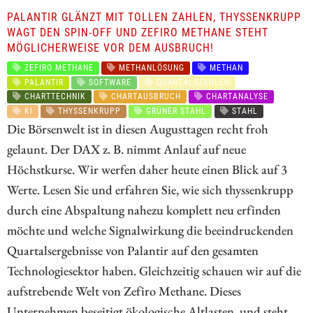
PALANTIR GLÄNZT MIT TOLLEN ZAHLEN, THYSSENKRUPP
WAGT DEN SPIN-OFF UND ZEFIRO METHANE STEHT
MÖGLICHERWEISE VOR DEM AUSBRUCH!
ZEFIRO METHANE
METHANLÖSUNG
METHAN
PALANTIR
SOFTWARE
QUARTALSZAHLEN
CHARTTECHNIK
CHARTAUSBRUCH
CHARTANALYSE
KI
THYSSENKRUPP
GRÜNER STAHL
STAHL
Die Börsenwelt ist in diesen Augusttagen recht froh
gelaunt. Der DAX z. B. nimmt Anlauf auf neue
Höchstkurse. Wir werfen daher heute einen Blick auf 3
Werte. Lesen Sie und erfahren Sie, wie sich thyssenkrupp
durch eine Abspaltung nahezu komplett neu erfinden
möchte und welche Signalwirkung die beeindruckenden
Quartalsergebnisse von Palantir auf den gesamten
Technologiesektor haben. Gleichzeitig schauen wir auf die
aufstrebende Welt von Zefiro Methane. Dieses
Unternehmen beseitigt ökologische Altlasten, und steht