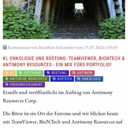
Kommentar von Matthias Schomber vom 15.07.2026 | 05:05
KI, ONKOLOGIE UND RÜSTUNG: TEAMVIEWER, BIONTECH &
ANTIMONY RESOURCES - EIN MIX FÜRS PORTFOLIO!
KI
SOFTWARE
RÜSTUNG
ANTIMON
KRITISCHE ROHSTOFFE
BIOTECH
ONKOLOGIE
KREBSMEDIKAMENT
Erstellt und veröffentlicht im Auftrag von Antimony
Resources Corp.
Die Börse ist ein Ort der Extreme und wir blicken heute
mit TeamViewer, BioNTech und Antimony Resources auf