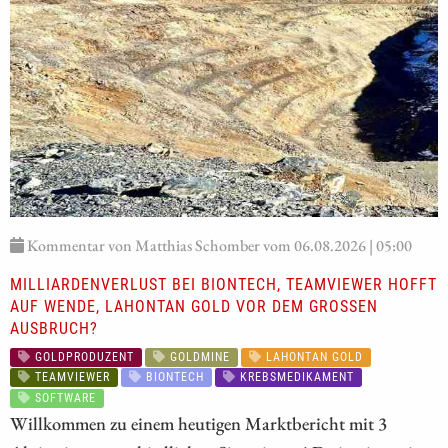
Kommentar von Matthias Schomber vom 06.08.2026 | 05:00
MILLIARDENVERLUST BEI BIONTECH, TEAMVIEWER HOFFT
AUF WENDE, LAHONTAN GOLD VOR DEM GROSSEN A
USBRUCH?
GOLDPRODUZENT
GOLDMINE
LAHONTAN GOLD
TEAMVIEWER
BIONTECH
KREBSMEDIKAMENT
SOFTWARE
Willkommen zu einem heutigen Marktbericht mit 3