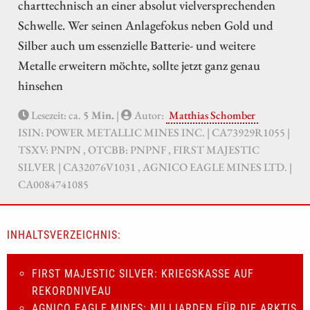
charttechnisch an einer absolut vielversprechenden
Schwelle. Wer seinen Anlagefokus neben Gold und
Silber auch um essenzielle Batterie- und weitere
Metalle erweitern möchte, sollte jetzt ganz genau
hinsehen
Lesezeit: ca.
5 Min.
|
Autor:
Matthias Schomber
ISIN: POWER METALLIC MINES INC. | CA73929R1055 |
TSXV: PNPN , OTCBB: PNPNF , FIRST MAJESTIC
SILVER | CA32076V1031 , AGNICO EAGLE MINES LTD. |
CA0084741085
INHALTSVERZEICHNIS:
FIRST MAJESTIC SILVER: KRIEGSKASSE AUF
REKORDNIVEAU
AGNICO EAGLE MINES: MILLIARDEN FÜR DIE ARKTIS