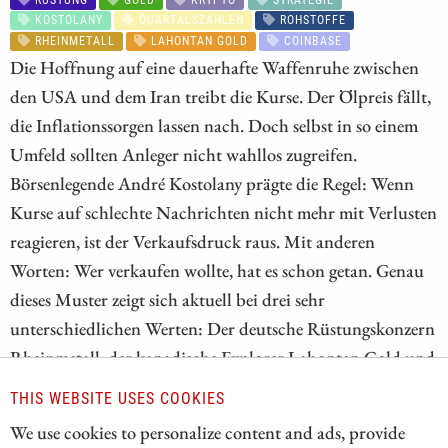
KOSTOLANY
QUARTALSZAHLEN
ROHSTOFFE
RHEINMETALL
LAHONTAN GOLD
COINBASE
Die Hoffnung auf eine dauerhafte Waffenruhe zwischen
den USA und dem Iran treibt die Kurse. Der Ölpreis fällt,
die Inflationssorgen lassen nach. Doch selbst in so einem
Umfeld sollten Anleger nicht wahllos zugreifen.
Börsenlegende André Kostolany prägte die Regel: Wenn
Kurse auf schlechte Nachrichten nicht mehr mit Verlusten
reagieren, ist der Verkaufsdruck raus. Mit anderen
Worten: Wer verkaufen wollte, hat es schon getan. Genau
dieses Muster zeigt sich aktuell bei drei sehr
unterschiedlichen Werten: Der deutsche Rüstungskonzern
Rheinmetall, der kanadische Explorer Lahontan Gold und
die US-amerikanische Krypto-Plattform Coinbase haben –
THIS WEBSITE USES COOKIES
gemessen an ihren Höchstkursen – deutlich an Wert
We use cookies to personalize content and ads, provide
verloren, aber zuletzt eine belastende Nachricht einfach