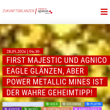
28.05.2026 | 04:30
FIRST MAJESTIC UND AGNICO
EAGLE GLÄNZEN, ABER
POWER METALLIC MINES IST
DER WAHRE GEHEIMTIPP!
POWERMETALLICMINES
GOLD
GOLDMINE
PLATIN
KUPFER
NICKEL
FIRSTMAJESTIC
AGNICO EAGLE