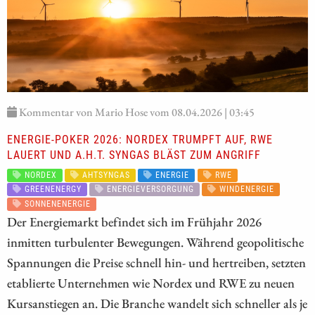
Kommentar von Mario Hose vom 08.04.2026 | 03:45
ENERGIE-POKER 2026: NORDEX TRUMPFT AUF, RWE
LAUERT UND A.H.T. SYNGAS BLÄST ZUM ANGRIFF
NORDEX
AHTSYNGAS
ENERGIE
RWE
GREENENERGY
ENERGIEVERSORGUNG
WINDENERGIE
SONNENENERGIE
Der Energiemarkt befindet sich im Frühjahr 2026
inmitten turbulenter Bewegungen. Während geopolitische
Spannungen die Preise schnell hin- und hertreiben, setzten
etablierte Unternehmen wie Nordex und RWE zu neuen
Kursanstiegen an. Die Branche wandelt sich schneller als je