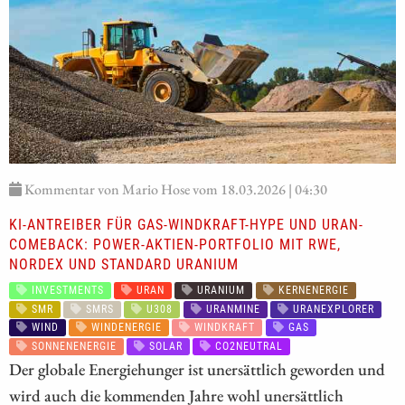
Kommentar von Mario Hose vom 18.03.2026 | 04:30
KI-ANTREIBER FÜR GAS-WINDKRAFT-HYPE UND URAN-
COMEBACK: POWER-AKTIEN-PORTFOLIO MIT RWE,
NORDEX UND STANDARD URANIUM
INVESTMENTS
URAN
URANIUM
KERNENERGIE
SMR
SMRS
U308
URANMINE
URANEXPLORER
WIND
WINDENERGIE
WINDKRAFT
GAS
SONNENENERGIE
SOLAR
CO2NEUTRAL
Der globale Energiehunger ist unersättlich geworden und
wird auch die kommenden Jahre wohl unersättlich