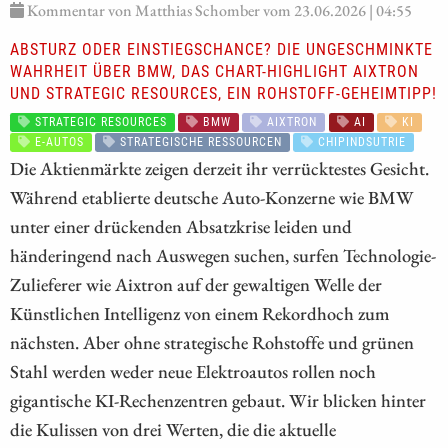
Kommentar von Matthias Schomber vom 23.06.2026 | 04:55
ABSTURZ ODER EINSTIEGSCHANCE? DIE UNGESCHMINKTE
WAHRHEIT ÜBER BMW, DAS CHART-HIGHLIGHT AIXTRON
UND STRATEGIC RESOURCES, EIN ROHSTOFF-GEHEIMTIPP!
STRATEGIC RESOURCES
BMW
AIXTRON
AI
KI
E-AUTOS
STRATEGISCHE RESSOURCEN
CHIPINDSUTRIE
Die Aktienmärkte zeigen derzeit ihr verrücktestes Gesicht.
Während etablierte deutsche Auto-Konzerne wie BMW
unter einer drückenden Absatzkrise leiden und
händeringend nach Auswegen suchen, surfen Technologie-
Zulieferer wie Aixtron auf der gewaltigen Welle der
Künstlichen Intelligenz von einem Rekordhoch zum
nächsten. Aber ohne strategische Rohstoffe und grünen
Stahl werden weder neue Elektroautos rollen noch
gigantische KI-Rechenzentren gebaut. Wir blicken hinter
die Kulissen von drei Werten, die die aktuelle