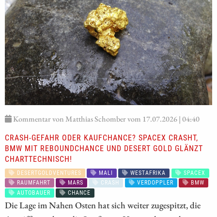
Kommentar von Matthias Schomber vom 17.07.2026 | 04:40
CRASH-GEFAHR ODER KAUFCHANCE? SPACEX CRASHT,
BMW MIT REBOUNDCHANCE UND DESERT GOLD GLÄNZT
CHARTTECHNISCH!
DESERTGOLDVENTURES
MALI
WESTAFRIKA
SPACEX
RAUMFAHRT
MARS
CRASH
VERDOPPLER
BMW
AUTOBAUER
CHANCE
Die Lage im Nahen Osten hat sich weiter zugespitzt, die