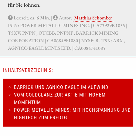
für Sie lohnen.
Lesezeit: ca.
6 Min.
|
Autor:
Matthias Schomber
ISIN: POWER METALLIC MINES INC. | CA73929R1055 |
TSXV: PNPN , OTCBB: PNPNF , BARRICK MINING
CORPORATION | CA06849F1080 | NYSE: B , TSX: ABX ,
AGNICO EAGLE MINES LTD. | CA0084741085
INHALTSVERZEICHNIS:
BARRICK UND AGNICO EAGLE IM AUFWIND
VOM GOLDGLANZ ZUR AKTIE MIT HOHEM
MOMENTUM
POWER METALLIC MINES: MIT HOCHSPANNUNG UND
HIGHTECH ZUM ERFOLG