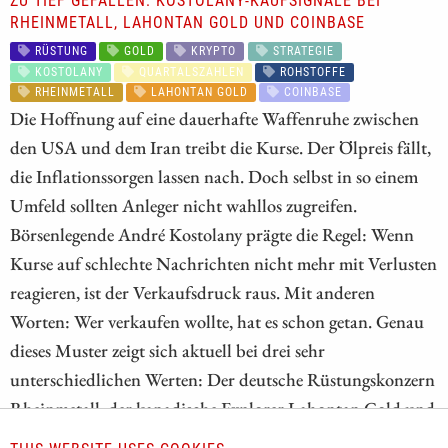
ZU TIEF GEFALLEN: KOSTOLANY-KAUFSIGNALE BEI
RHEINMETALL, LAHONTAN GOLD UND COINBASE
RÜSTUNG
GOLD
KRYPTO
STRATEGIE
KOSTOLANY
QUARTALSZAHLEN
ROHSTOFFE
RHEINMETALL
LAHONTAN GOLD
COINBASE
Die Hoffnung auf eine dauerhafte Waffenruhe zwischen
den USA und dem Iran treibt die Kurse. Der Ölpreis fällt,
die Inflationssorgen lassen nach. Doch selbst in so einem
Umfeld sollten Anleger nicht wahllos zugreifen.
Börsenlegende André Kostolany prägte die Regel: Wenn
Kurse auf schlechte Nachrichten nicht mehr mit Verlusten
reagieren, ist der Verkaufsdruck raus. Mit anderen
Worten: Wer verkaufen wollte, hat es schon getan. Genau
dieses Muster zeigt sich aktuell bei drei sehr
unterschiedlichen Werten: Der deutsche Rüstungskonzern
Rheinmetall, der kanadische Explorer Lahontan Gold und
die US-amerikanische Krypto-Plattform Coinbase haben –