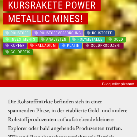
KURSRAKETE POWER
METALLIC MINES!
ROHSTOFF
ROHSTOFFVERSORGUNG
ROHSTOFFE
INVESTMENTS
ANALYSTEN
POLYMETALLE
GOLD
KUPFER
PALLADIUM
PLATIN
GOLDPRODUZENT
GOLDPREIS
Bildquelle: pixabay
Die Rohstoffmärkte befinden sich in einer
spannenden Phase, in der etablierte Gold- und andere
Rohstoffproduzenten auf aufstrebende kleinere
Explorer oder bald angehende Produzenten treffen.
Während Branchenschwergewichte wie Barrick