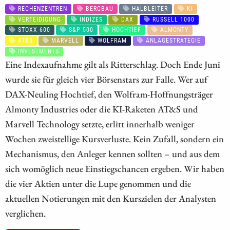
RECHENZENTREN
BERGBAU
HALBLEITER
KI
VERTEIDIGUNG
INDIZES
DAX
RUSSELL 1000
STOXX 600
S&P 500
HOCHTIEF
ALMONTY
AT&S
MARVELL
WOLFRAM
ANLAGESTRATEGIE
INVESTMENTS
Eine Indexaufnahme gilt als Ritterschlag. Doch Ende Juni
wurde sie für gleich vier Börsenstars zur Falle. Wer auf
DAX-Neuling Hochtief, den Wolfram-Hoffnungsträger
Almonty Industries oder die KI-Raketen AT&S und
Marvell Technology setzte, erlitt innerhalb weniger
Wochen zweistellige Kursverluste. Kein Zufall, sondern ein
Mechanismus, den Anleger kennen sollten – und aus dem
sich womöglich neue Einstiegschancen ergeben. Wir haben
die vier Aktien unter die Lupe genommen und die
aktuellen Notierungen mit den Kurszielen der Analysten
verglichen.