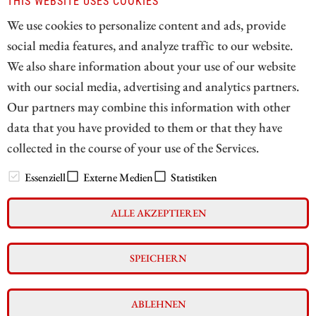
THIS WEBSITE USES COOKIES
gemessen an ihren Höchstkursen – deutlich an Wert
We use cookies to personalize content and ads, provide
verloren, aber zuletzt eine belastende Nachricht einfach
social media features, and analyze traffic to our website.
abgeschüttelt.
We also share information about your use of our website
with our social media, advertising and analytics partners.
ZUM KOMMENTAR
Our partners may combine this information with other
data that you have provided to them or that they have
collected in the course of your use of the Services.
// zukunftsbilanzen.de 2026
Essenziell
Externe Medien
Statistiken
ALLE AKZEPTIEREN
Impressum
Datenschutz
Interessenskonflikt & Risikohinweis
SPEICHERN
Nutzungsbedingungen
Cookie-Einstellungen
ABLEHNEN