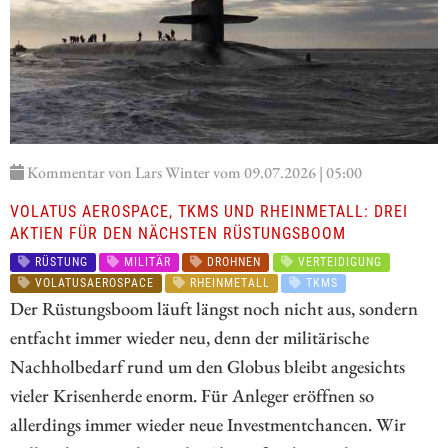
Kommentar von Lars Winter vom 09.07.2026 | 05:00
VOLATUS AEROSPACE, TKMS UND RHEINMETALL: DREI
AKTIEN FÜR DEN NÄCHSTEN RÜSTUNGSBOOM
RÜSTUNG
MILITÄR
DROHNEN
VERTEIDIGUNG
VOLATUSAEROSPACE
RHEINMETALL
TKMS
Der Rüstungsboom läuft längst noch nicht aus, sondern
entfacht immer wieder neu, denn der militärische
Nachholbedarf rund um den Globus bleibt angesichts
vieler Krisenherde enorm. Für Anleger eröffnen so
allerdings immer wieder neue Investmentchancen. Wir