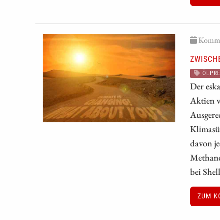
Kommen
ZWISCHE
ÖLPRE
Der eska
Aktien v
Ausgerec
Klimasün
davon je
Methane
bei Shel
ZUM K