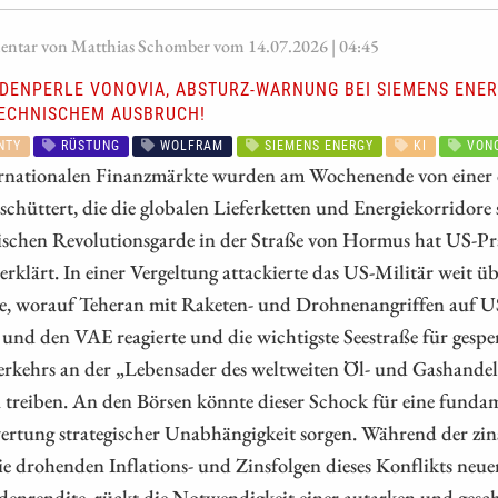
tar von Matthias Schomber vom 14.07.2026 | 04:45
NDENPERLE VONOVIA, ABSTURZ-WARNUNG BEI SIEMENS ENE
ECHNISCHEM AUSBRUCH!
NTY
RÜSTUNG
WOLFRAM
SIEMENS ENERGY
KI
VONO
ernationalen Finanzmärkte wurden am Wochenende von einer 
schüttert, die die globalen Lieferketten und Energiekorridore
nischen Revolutionsgarde in der Straße von Hormus hat US-P
erklärt. In einer Vergeltung attackierte das US-Militär weit üb
e, worauf Teheran mit Raketen- und Drohnenangriffen auf US
und den VAE reagierte und die wichtigste Seestraße für gesperr
erkehrs an der „Lebensader des weltweiten Öl- und Gashandels“
treiben. An den Börsen könnte dieser Schock für eine funda
rtung strategischer Unabhängigkeit sorgen. Während der zins
e drohenden Inflations- und Zinsfolgen dieses Konflikts neu
enrendite, rückt die Notwendigkeit einer autarken und gesch