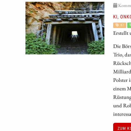
Kommen
KI, ONK
KI
Erstellt
Die Bör
Trio, da
Rückschl
Milliard
Polster 
einem Ma
Rüstung
und Rohs
interes
ZUM K