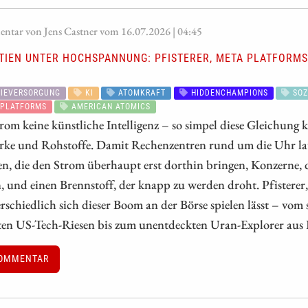
tar von Jens Castner vom 16.07.2026 | 04:45
KTIEN UNTER HOCHSPANNUNG: PFISTERER, META PLATFORM
IEVERSORGUNG
KI
ATOMKRAFT
HIDDENCHAMPIONS
SOZ
PLATFORMS
AMERICAN ATOMICS
om keine künstliche Intelligenz – so simpel diese Gleichung kl
rke und Rohstoffe. Damit Rechenzentren rund um die Uhr lau
n, die den Strom überhaupt erst dorthin bringen, Konzerne, d
n, und einen Brennstoff, der knapp zu werden droht. Pfister
rschiedlich sich dieser Boom an der Börse spielen lässt – vo
ten US-Tech-Riesen bis zum unentdeckten Uran-Explorer aus
OMMENTAR