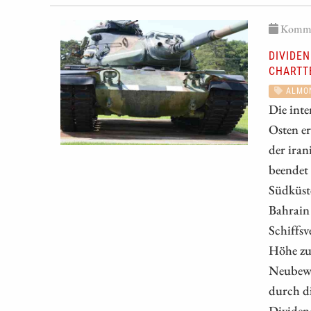
Kommen
DIVIDE
CHARTT
ALMO
Die int
Osten er
der ira
beendet 
Südküst
Bahrain 
Schiffsv
Höhe zu 
Neubewe
durch di
Dividend