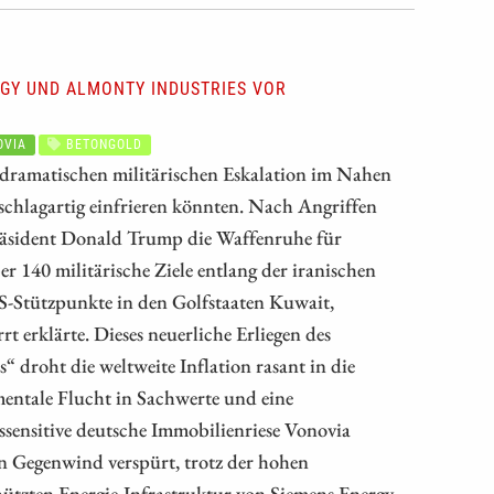
RGY UND ALMONTY INDUSTRIES VOR
VIA
BETONGOLD
dramatischen militärischen Eskalation im Nahen
 schlagartig einfrieren könnten. Nach Angriffen
räsident Donald Trump die Waffenruhe für
er 140 militärische Ziele entlang der iranischen
-Stützpunkte in den Golfstaaten Kuwait,
t erklärte. Dieses neuerliche Erliegen des
 droht die weltweite Inflation rasant in die
mentale Flucht in Sachwerte und eine
sensitive deutsche Immobilienriese Vonovia
en Gegenwind verspürt, trotz der hohen
ützten Energie-Infrastruktur von Siemens Energy