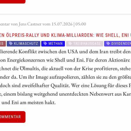
tar von Jens Castner vom 15.07.2026 | 05:00
N ÖLPREIS-RALLY UND KLIMA-MILLIARDEN: WIE SHELL, ENI
IS
KLIMASCHUTZ
METHAN
TREIBHAUSGASE
DIVIDENDE
lierende Konflikt zwischen den USA und dem Iran treibt den
on Energiekonzernen wie Shell und Eni. Für deren Aktionäre i
hnet die Ölmultis, die aktuell von der Krise profitieren, stehe
der da. Um ihr Image aufzupolieren, zählen sie zu den größte
doch sind zweifelhafter Qualität. Wer eine Lösung für dieses 
, einem bislang weitgehend unentdeckten Nebenwert aus Kana
l und Eni am meisten hakt.
OMMENTAR