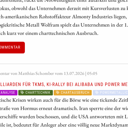
Fokus, obwohl das Unternehmen derzeit mit Kursverlusten zu
h-amerikanischen Rohstoffakteur Almonty Industries liegen, d
giekritische Metall Wolfram spielt das Unternehmen in der 1. 
ch kurz vor einem charttechnischen Ausbruch.
OMMENTAR
tar von Matthias Schomber vom 13.07.2026 | 05:05
LLIARDEN FÜR TKMS, KI-RALLY BEI ALIBABA UND POWER ME
ANALYSE
CHARTTECHNIK
CHARTAUSBRUCH
POWERMETALLIC
ische Krisen wirken auch für die Börse wie eine tickende Ze
traße von Hormus erneut dramatisch. Iran sperrte eine der wi
rschiffe wurden beschossen, und die USA antworteten mit Luf
ile ist, bedeutet für Anleger aber eine völlig neue Marktdyna