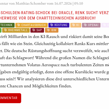
tar von Matthias Schomber vom 16.07.2026 | 05:10
I-SCHULDEN-RATING-SCHOCK BEI ORACLE, RENK SUCHT VER
HERWEISE VOR DEM CHARTTECHNISCHEN AUSBRUCH!
TECHNIK
CHARTAUSBRUCH
RÜSTUNG
KI
OPENAI
O
RHEINMETALL
SAP
IBM
irft Milliarden in den KI-Rausch und riskiert damit seine Bon
 fällt wie ein Stein. Gleichzeitig kollabiert Renks Kurs mit
t. Die deutsche Rüstungshoffnung sucht verzweifelt, wie auc
aft das Schlagwort! Während die großen Namen die Schlagzei
rtunternehmen Volatus Aerospace nach turbulenten Zeiten mö
aben endgültig erledigt, denn eine offene Kurslücke wurde ge
uss sein?! Wir analysieren diese drei unterschiedlichen Unte
sante Chancen und Möglichkeiten finden.
OMMENTAR