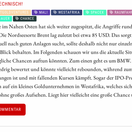
ECHNISCH!
TGOLDVENTURES
MALI
WESTAFRIKA
SPACEX
RAUMFAH
BAUER
CHANCE
 im Nahen Osten hat sich weiter zugespitzt, die Angriffe ru
 Die Nordseesorte Brent lag zuletzt bei etwa 85 USD. Das sorg
ell nach guten Anlagen sucht, sollte deshalb nicht nur einzel
Blick behalten. Im Folgenden schauen wir uns die aktuelle Si
gliche Chancen auftun könnten. Zum einen geht es um BMW. 
iedrig bewertet und könnte vielleicht rebounden, während z
ngen ist und mit fallenden Kursen kämpft. Sogar der IPO-Pre
 auf ein kleines Goldunternehmen in Westafrika, welches sic
ohne großes Aufsehen. Liegt hier vielleicht eine große Chance
OMMENTAR