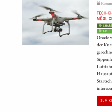
Kommen
TECH-K
MÖGLIC
CHART
KRIEG
Oracle w
der Kurs
gerechne
Sippenh
Luftfah
Hausaufg
Startsch
interes
ZUM K