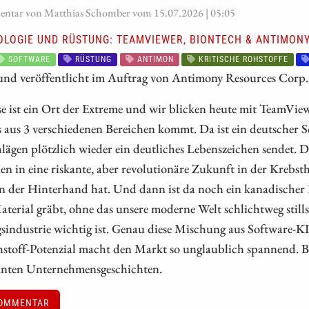
tar von Matthias Schomber vom 15.07.2026 | 05:05
OLOGIE UND RÜSTUNG: TEAMVIEWER, BIONTECH & ANTIMONY
SOFTWARE
RÜSTUNG
ANTIMON
KRITISCHE ROHSTOFFE
 und veröffentlicht im Auftrag von Antimony Resources Corp.
se ist ein Ort der Extreme und wir blicken heute mit TeamVi
s aus 3 verschiedenen Bereichen kommt. Da ist ein deutscher 
ägen plötzlich wieder ein deutliches Lebenszeichen sendet. Da 
en in eine riskante, aber revolutionäre Zukunft in der Krebs
in der Hinterhand hat. Und dann ist da noch ein kanadischer R
terial gräbt, ohne das unsere moderne Welt schlichtweg still
sindustrie wichtig ist. Genau diese Mischung aus Software-
toff-Potenzial macht den Markt so unglaublich spannend. Begl
santen Unternehmensgeschichten.
OMMENTAR