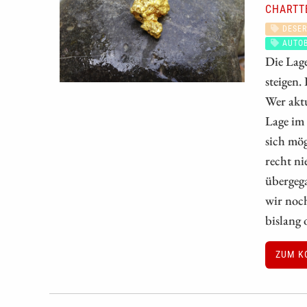
CHARTT
DESER
AUTO
Die Lage
steigen.
Wer aktu
Lage im 
sich mö
recht n
übergega
wir noch
bislang 
ZUM K