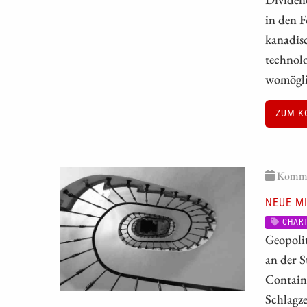
in den 
kanadisc
technolo
womögli
ZUM K
Kommen
NEUE MI
CHART
Geopolit
an der S
Containe
Schlagze