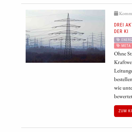
Kommen
DREI A
DER KI
ENERG
META 
Ohne Str
Kraftwe
Leitunge
bestelle
wie unte
bewerte
ZUM K