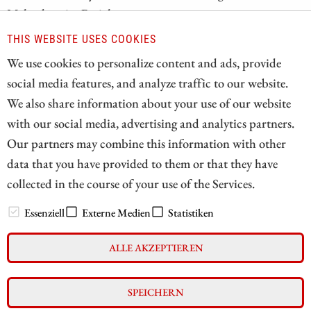
Mehr dazu im Bericht.
THIS WEBSITE USES COOKIES
ZUM KOMMENTAR
We use cookies to personalize content and ads, provide
social media features, and analyze traffic to our website.
We also share information about your use of our website
with our social media, advertising and analytics partners.
11
18
19
20
21
22
23
24
Our partners may combine this information with other
data that you have provided to them or that they have
collected in the course of your use of the Services.
// zukunftsbilanzen.de 2026
Essenziell
Externe Medien
Statistiken
ALLE AKZEPTIEREN
Impressum
Datenschutz
Interessenskonflikt & Risikohinweis
SPEICHERN
Nutzungsbedingungen