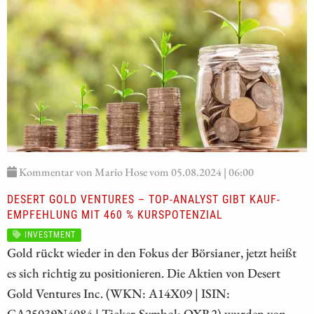
Kommentar von Mario Hose vom 05.08.2024 | 06:00
DESERT GOLD VENTURES – TOP-ANALYST GIBT KAUF-
EMPFEHLUNG MIT 460 % KURSPOTENZIAL
INVESTMENT
Gold rückt wieder in den Fokus der Börsianer, jetzt heißt
es sich richtig zu positionieren. Die Aktien von Desert
Gold Ventures Inc. (WKN: A14X09 | ISIN:
CA25039N4084 | Ticker-Symbol: QXR2) wurden von