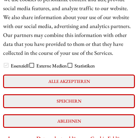
Analysten raten und für welche Anlegertypen die drei
social media features, and analyze traffic to our website.
Titel geeignet sind.
We also share information about your use of our website
with our social media, advertising and analytics partners.
ZUM KOMMENTAR
Our partners may combine this information with other
data that you have provided to them or that they have
collected in the course of your use of the Services.
// zukunftsbilanzen.de 2026
Essenziell
Externe Medien
Statistiken
ALLE AKZEPTIEREN
Impressum
Datenschutz
SPEICHERN
Interessenskonflikt & Risikohinweis
Nutzungsbedingungen
Cookie-Einstellungen
ABLEHNEN