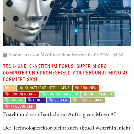
Kommentar von Matthias Schomber vom 04.08.2026 | 05:30
TECH- UND KI-AKTIEN IM FOKUS: SUPER MICRO
COMPUTER UND DRONESHIELD VOR REBOUND? MIIVO AI
FORMIERT SICH!
KI
KÜNSTLICHE INTELLIGENZ
DROHNEN
DROHNENKRIEG
DROHNENABWEHR
SUPER MICRO
NVIDIA
CHIPS
SERVER
PROZESSOREN
KI LÖSUNGEN
Erstellt und veröffentlicht im Auftrag von Miivo AI
Der Technologiesektor bleibt auch aktuell weiterhin, nicht