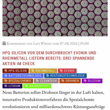
Kommentar von Lars Winter vom 07.08.2026 | 05:00
HPQ SILICON VOR DEM DURCHBRUCH? EVONIK UND
RHEINMETALL LIEFERN BEREITS: DREI SPANNENDE
AKTIEN IM CHECK
HPQ SILICON
RHEINMETALL
EVONIK
BATTERIETECHNOLOGIE
RÜSTUNGSTECHNOLOGIE
SPEZIALCHEMIE
CLEANTECH
DROHNEN
SILIZIUM
LITHIUM
WASSERSTOFF
Neue Batterien sollen Drohnen länger in der Luft halten,
innovative Produktionsverfahren die Spezialchemie
revolutionieren und milliardenschwere Rüstungsaufträge