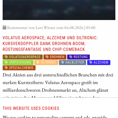
Kommentar von Lars Winter vom 04.08.2026 | 05:00
VOLATUS AEROSPACE, ALZCHEM UND SILTRONIC:
KURSVERDOPPLER DANK DROHNEN-BOOM,
RÜSTUNGSFANTASIE UND CHIP-COMEBACK
VOLATUSAEROSPACE
DROHNEN
RÜSTUNG
VERTEIDIGUNG
SILTRONIC
HALBLEITER
ALZCHEM
SPEZIALCHEMIE
Drei Aktien aus drei unterschiedlichen Branchen mit drei
starken Kurstreibern: Volatus Aerospace greift im
milliardenschweren Drohnenmarkt an, Alzchem glänzt
mit steigenden Margen und Siltronic steht vor dem
operativen Comeback. Wir stellen die Aktien näher vor
THIS WEBSITE USES COOKIES
und zeigen, wo jetzt die größten Chancen liegen, was
We use cookies to personalize content and ads, provide