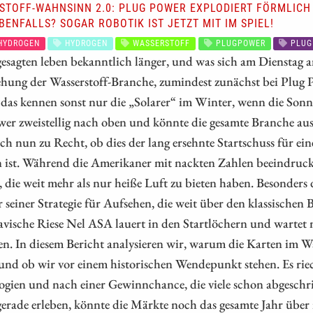
STOFF-WAHNSINN 2.0: PLUG POWER EXPLODIERT FÖRMLICH
BENFALLS? SOGAR ROBOTIK IST JETZT MIT IM SPIEL!
HYDROGEN
HYDROGEN
WASSERSTOFF
PLUGPOWER
PLUG
esagten leben bekanntlich länger, und was sich am Dienstag an
hung der Wasserstoff-Branche, zumindest zunächst bei Plug P
das kennen sonst nur die „Solarer“ im Winter, wenn die Sonn
wer zweistellig nach oben und könnte die gesamte Branche au
ich nun zu Recht, ob dies der lang ersehnte Startschuss für ei
 ist. Während die Amerikaner mit nackten Zahlen beeindrucke
, die weit mehr als nur heiße Luft zu bieten haben. Besonde
r seiner Strategie für Aufsehen, die weit über den klassischen
vische Riese Nel ASA lauert in den Startlöchern und wartet 
n. In diesem Bericht analysieren wir, warum die Karten im Wa
und ob wir vor einem historischen Wendepunkt stehen. Es r
gien und nach einer Gewinnchance, die viele schon abgeschri
gerade erleben, könnte die Märkte noch das gesamte Jahr über