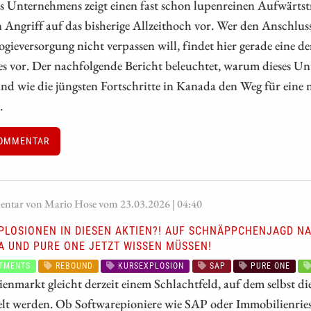
s Unternehmens zeigt einen fast schon lupenreinen Aufwärtstr
 Angriff auf das bisherige Allzeithoch vor. Wer den Anschlu
gieversorgung nicht verpassen will, findet hier gerade eine d
es vor. Der nachfolgende Bericht beleuchtet, warum dieses Un
und wie die jüngsten Fortschritte in Kanada den Weg für ein
.
OMMENTAR
tar von Mario Hose vom 23.03.2026 | 04:40
PLOSIONEN IN DIESEN AKTIEN?! AUF SCHNÄPPCHENJAGD NA
A UND PURE ONE JETZT WISSEN MÜSSEN!
TMENTS
REBOUND
KURSEXPLOSION
SAP
PURE ONE
enmarkt gleicht derzeit einem Schlachtfeld, auf dem selbst
lt werden. Ob Softwarepioniere wie SAP oder Immobilienriese