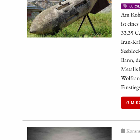
KURSE
Am Rohs
ist eine
33,35 C
Iran-Kr
Seeblock
Bann, de
Metalls 
Wolfram-
Einstieg
ZUM K
Kommen