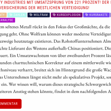
Y INDUSTRIES MIT UMSATZSPRUNG VON 221 PROZENT! DE
VERSICHERUNG DER WESTLICHEN VERTEIDIGUNG!
NTY
ZAHLEN
WOLFRAM
KURSEXPLOSION
KURSRAKETE
ANALYSE
em seltenes Metall rückt in den Fokus der Großmächte, da d
igung geht. Ohne Wolfram können weder moderne Verteidigun
ezweige heutzutage existieren. Das Rohstoffunternehmen Almo
echte Lieferant des Westens außerhalb Chinas positioniert. Di
uert. Ein Umsatzwachstum von über zweihundert Prozent läs
sunden charttechnischen Korrektur auf einem mittlerweile wie
sniveau verharrt, breitet sich im Hintergrund die große Wa
as Unternehmen längst nicht mehr als spekulatives Projekt, s
ein. Wer wissen will, warum dieses strategische Schwergewich
iteren Anstieg stehen könnte, findet in dem nachfolgenden Ar
OMMENTAR