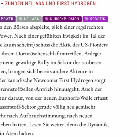
 – ZÜNDEN NEL ASA UND FIRST HYDROGEN
 POWER
NEL ASA
KURSEXPLOSION
ROBOTIK
 den Börsen abspielte, glich einer regelrechten
ower. Nach einer gefühlten Ewigkeit im Tal der
e kaum scheint) schoss die Aktie des US-Pioniers
s ihrem Dornröschenschlaf mitreißen. Anleger
ne neue, gewaltige Rally im Sektor der sauberen
n, bringen sich bereits andere Akteure in
rs der kanadische Newcomer First Hydrogen sorgt
 Brennstoffzellen-Antrieb hinausgeht. Auch der
nur darauf, von der neuen Euphorie-Welle erfasst
sserstoff-Sektor gerade völlig neu gemischt
iecht nach Aufbruchstimmung, nach neuen
eben hatten. Lesen Sie weiter, denn die Dynamik,
 in Atem halten.