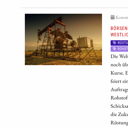
Kommen
BÖRSEN-
WESTLI
RÜST
ROHST
Die Welt
noch übe
Kurse. E
feiert e
Auftrags
Rohstoff
Schicksa
die Zuku
Rüstung,