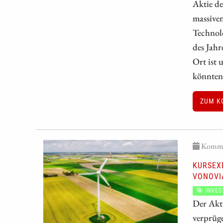
Aktie de
massiven
Technolo
des Jahr
Ort ist 
könnten
ZUM K
Kommen
KURSEX
VONOVI
INVES
Der Akti
verprüge