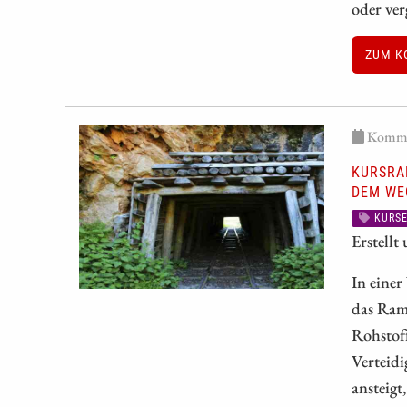
oder ve
ZUM K
Kommen
KURSRAK
EM WEG
KURSE
Erstellt
In einer
das Ram
Rohstoff
Verteid
ansteigt