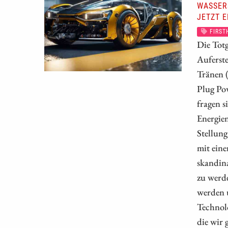
WASSER
JETZT E
FIRST
Die Totg
Auferste
Tränen (
Plug Po
fragen s
Energien
Stellung
mit eine
skandina
zu werde
werden 
Technolo
die wir 