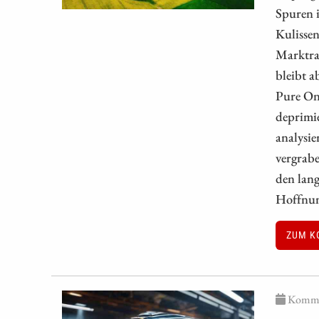
Spuren i
Kulissen
Marktrau
bleibt 
Pure One
deprimie
analysie
vergrab
den lang
Hoffnun
ZUM K
Kommen