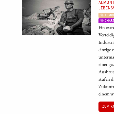
ALMONT
LEBENS
ALMO
CHART
Ein extr
Verteid
Industri
einzige 
unterma
einer ge
Ausbruch
stufen d
Zukunft 
einem we
ZUM K