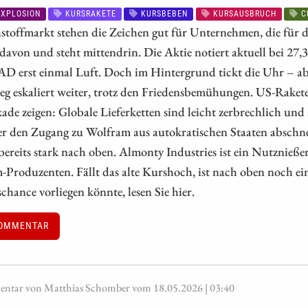
XPLOSION
KURSRAKETE
KURSBEBEN
KURSAUSBRUCH
C
toffmarkt stehen die Zeichen gut für Unternehmen, die für d
s davon und steht mittendrin. Die Aktie notiert aktuell bei
AD erst einmal Luft. Doch im Hintergrund tickt die Uhr – ab
ieg eskaliert weiter, trotz den Friedensbemühungen. US-Rake
ade zeigen: Globale Lieferketten sind leicht zerbrechlich un
r den Zugang zu Wolfram aus autokratischen Staaten abschnei
bereits stark nach oben. Almonty Industries ist ein Nutznießer
Produzenten. Fällt das alte Kurshoch, ist nach oben noch eini
schance vorliegen könnte, lesen Sie hier.
OMMENTAR
tar von Matthias Schomber vom 18.05.2026 | 03:40