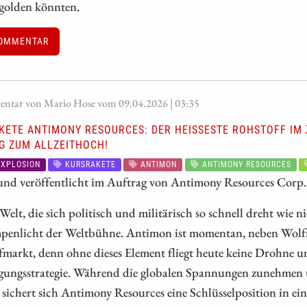
rgolden könnten.
OMMENTAR
tar von Mario Hose vom 09.04.2026 | 03:35
ETE ANTIMONY RESOURCES: DER HEISSESTE ROHSTOFF IM Z
 ZUM ALLZEITHOCH!
XPLOSION
KURSRAKETE
ANTIMON
ANTIMONY RESOURCES
 und veröffentlicht im Auftrag von Antimony Resources Corp.
 Welt, die sich politisch und militärisch so schnell dreht wie n
penlicht der Weltbühne. Antimon ist momentan, neben Wolfra
markt, denn ohne dieses Element fliegt heute keine Drohne u
igungsstrategie. Während die globalen Spannungen zunehmen 
, sichert sich Antimony Resources eine Schlüsselposition in ei