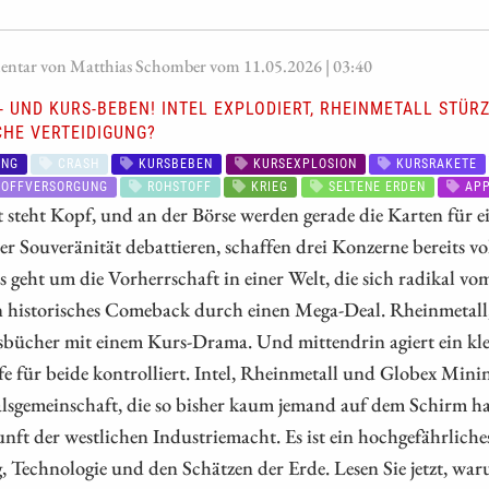
tar von Matthias Schomber vom 11.05.2026 | 03:40
 UND KURS-BEBEN! INTEL EXPLODIERT, RHEINMETALL STÜRZ
CHE VERTEIDIGUNG?
UNG
CRASH
KURSBEBEN
KURSEXPLOSION
KURSRAKETE
OFFVERSORGUNG
ROHSTOFF
KRIEG
SELTENE ERDEN
APP
 steht Kopf, und an der Börse werden gerade die Karten für e
r Souveränität debattieren, schaffen drei Konzerne bereits vo
s geht um die Vorherrschaft in einer Welt, die sich radikal vom
in historisches Comeback durch einen Mega-Deal. Rheinmetall
bücher mit einem Kurs-Drama. Und mittendrin agiert ein klei
e für beide kontrolliert. Intel, Rheinmetall und Globex Mini
lsgemeinschaft, die so bisher kaum jemand auf dem Schirm ha
nft der westlichen Industriemacht. Es ist ein hochgefährliche
 Technologie und den Schätzen der Erde. Lesen Sie jetzt, wa