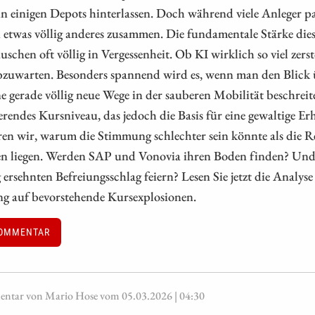
n einigen Depots hinterlassen. Doch während viele Anleger pan
 etwas völlig anderes zusammen. Die fundamentale Stärke die
schen oft völlig in Vergessenheit. Ob KI wirklich so viel zers
abzuwarten. Besonders spannend wird es, wenn man den Blick 
 gerade völlig neue Wege in der sauberen Mobilität beschreitet
rendes Kursniveau, das jedoch die Basis für eine gewaltige Er
ren wir, warum die Stimmung schlechter sein könnte als die Re
en liegen. Werden SAP und Vonovia ihren Boden finden? Und 
 ersehnten Befreiungsschlag feiern? Lesen Sie jetzt die Analy
g auf bevorstehende Kursexplosionen.
OMMENTAR
tar von Mario Hose vom 05.03.2026 | 04:30