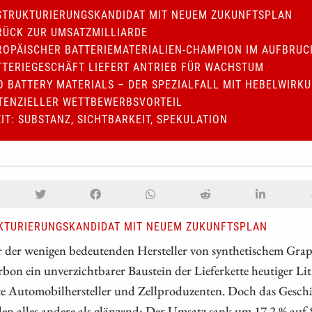
STRUKTURIERUNGSKANDIDAT MIT NEUEM ZUKUNFTSPLAN
RÜCK ZUR UMSATZMILLIARDE
ROPÄISCHER BATTERIEMATERIALIEN-CHAMPION IM AUFBRUC
TTERIEGESCHÄFT LIEFERT ANTRIEB FÜR WACHSTUM
O BATTERY MATERIALS – DER SPEZIALFALL MIT HEBELWIRK
TENZIELLER WETTBEWERBSVORTEIL
ZIT: SUBSTANZ, SICHTBARKEIT, SPEKULATION
KTURIERUNGSKANDIDAT MIT NEUEM ZUKUNFTSPLAN
r der wenigen bedeutenden Hersteller von synthetischem Grap
bon ein unverzichtbarer Baustein der Lieferkette heutiger L
 Automobilhersteller und Zellproduzenten. Doch das Geschäft
en alles andere als glänzend: Der Umsatz sank um 17,2 % au