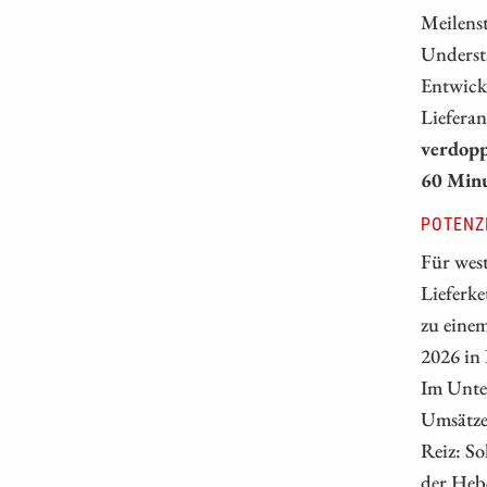
Meilens
Underst
Entwick
Liefera
verdopp
60 Minu
POTENZ
Für west
Lieferke
zu einem
2026 in
Im Unte
Umsätze.
Reiz: So
der Hebe