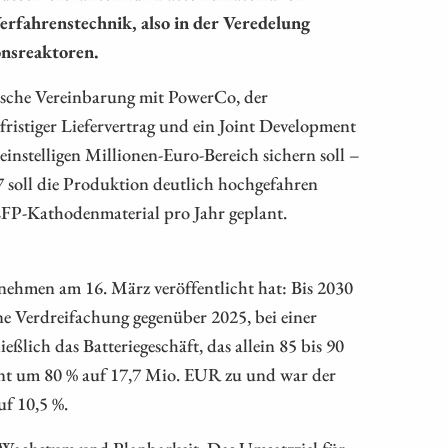
erfahrenstechnik, also in der Veredelung
onsreaktoren.
gische Vereinbarung mit PowerCo, der
ristiger Liefervertrag und ein Joint Development
instelligen Millionen-Euro-Bereich sichern soll –
27 soll die Produktion deutlich hochgefahren
 LFP-Kathodenmaterial pro Jahr geplant.
rnehmen am 16. März veröffentlicht hat: Bis 2030
ne Verdreifachung gegenüber 2025, bei einer
lich das Batteriegeschäft, das allein 85 bis 90
ent um 80 % auf 17,7 Mio. EUR zu und war der
uf 10,5 %.
s Wachstum und Planbarkeit. Das Umsatzziel für