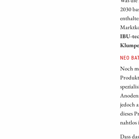
2030 bas
enthalte
Marktko
IBU-tec
Klumpe
NEO BA
Noch me
Produkti
speziali
Anodenma
jedoch 
dieses P
nahtlos 
Dass da