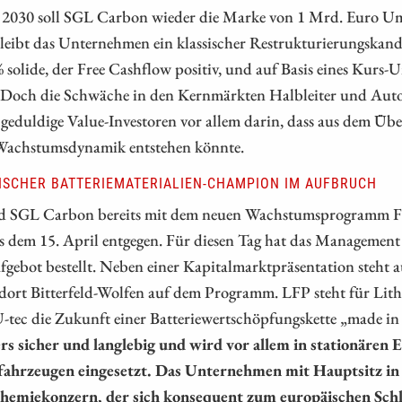
is 2030 soll SGL Carbon wieder die Marke von 1 Mrd. Euro Um
eibt das Unternehmen ein klassischer Restrukturierungskandid
 solide, der Free Cashflow positiv, und auf Basis eines Kurs-
. Doch die Schwäche in den Kernmärkten Halbleiter und Auto
r geduldige Value-Investoren vor allem darin, dass aus dem Übe
Wachstumsdynamik entstehen könnte.
ISCHER BATTERIEMATERIALIEN-CHAMPION IM AUFBRUCH
 SGL Carbon bereits mit dem neuen Wachstumsprogramm Fakt
ls dem 15. April entgegen. Für diesen Tag hat das Managemen
fgebot bestellt. Neben einer Kapitalmarktpräsentation steht
dort Bitterfeld-Wolfen auf dem Programm. LFP steht für Lit
-tec die Zukunft einer Batteriewertschöpfungskette „made in
rs sicher und langlebig und wird vor allem in stationären 
fahrzeugen eingesetzt. Das Unternehmen mit Hauptsitz in 
chemiekonzern, der sich konsequent zum europäischen Schlü