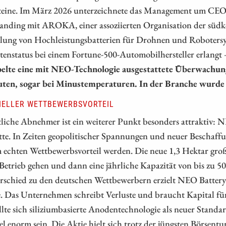
teine. Im März 2026 unterzeichnete das Management um C
anding mit AROKA, einer assoziierten Organisation der süd
lung von Hochleistungsbatterien für Drohnen und Robotersy
ntenstatus bei einem Fortune-500-Automobilhersteller erlan
elte eine mit NEO-Technologie ausgestattete Überwachung
ten, sogar bei Minustemperaturen. In der Branche wurde da
IELLER WETTBEWERBSVORTEIL
liche Abnehmer ist ein weiterer Punkt besonders attraktiv: N
tte. In Zeiten geopolitischer Spannungen und neuer Beschaffu
 echten Wettbewerbsvorteil werden. Die neue 1,3 Hektar groß
 Betrieb gehen und dann eine jährliche Kapazität von bis zu
rschied zu den deutschen Wettbewerbern erzielt NEO Battery 
 Das Unternehmen schreibt Verluste und braucht Kapital für 
llte sich siliziumbasierte Anodentechnologie als neuer Standa
l enorm sein. Die Aktie hielt sich trotz der jüngsten Börsentu