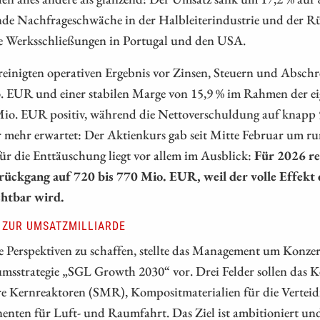
de Nachfrageschwäche in der Halbleiterindustrie und der Rü
ve Werksschließungen in Portugal und den USA.
reinigten operativen Ergebnis vor Zinsen, Steuern und Absc
. EUR und einer stabilen Marge von 15,9 % im Rahmen der ei
Mio. EUR positiv, während die Nettoverschuldung auf knapp
 mehr erwartet: Der Aktienkurs gab seit Mitte Februar um ru
r die Enttäuschung liegt vor allem im Ausblick:
Für 2026 r
ückgang auf 720 bis 770 Mio. EUR, weil der volle Effekt d
chtbar wird.
 ZUR UMSATZMILLIARDE
 Perspektiven zu schaffen, stellte das Management um Konze
sstrategie „SGL Growth 2030“ vor. Drei Felder sollen das Ke
e Kernreaktoren (SMR), Kompositmaterialien für die Verteid
nten für Luft- und Raumfahrt. Das Ziel ist ambitioniert und