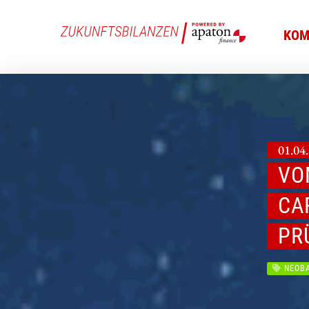
KOM
01.04.
VO
CA
PR
NEOBA