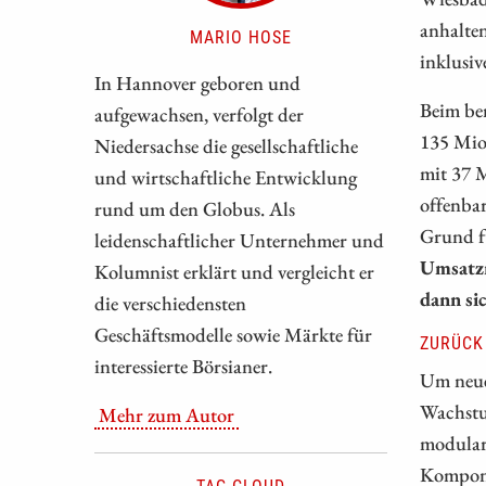
anhalten
MARIO HOSE
inklusi
In Hannover geboren und
Beim be
aufgewachsen, verfolgt der
135 Mio
Niedersachse die gesellschaftliche
mit 37 
und wirtschaftliche Entwicklung
offenbar
rund um den Globus. Als
Grund fü
leidenschaftlicher Unternehmer und
Umsatzr
Kolumnist erklärt und vergleicht er
dann si
die verschiedensten
Geschäftsmodelle sowie Märkte für
ZURÜCK
interessierte Börsianer.
Um neue
Wachstum
Mehr zum Autor
modular
Kompone