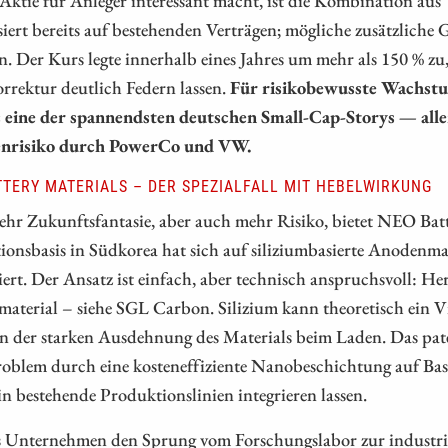
iert bereits auf bestehenden Verträgen; mögliche zusätzlich
n. Der Kurs legte innerhalb eines Jahres um mehr als 150 % zu
rrektur deutlich Federn lassen.
Für risikobewusste Wachstu
 eine der spannendsten deutschen Small-Cap-Storys — alle
nrisiko durch PowerCo und VW.
TTERY MATERIALS – DER SPEZIALFALL MIT HEBELWIRKUNG
hr Zukunftsfantasie, aber auch mehr Risiko, bietet NEO Bat
onsbasis in Südkorea hat sich auf siliziumbasierte Anodenma
siert. Der Ansatz ist einfach, aber technisch anspruchsvoll: 
terial – siehe SGL Carbon. Silizium kann theoretisch ein Vie
an der starken Ausdehnung des Materials beim Laden. Das p
roblem durch eine kosteneffiziente Nanobeschichtung auf Basi
in bestehende Produktionslinien integrieren lassen.
s Unternehmen den Sprung vom Forschungslabor zur industrie