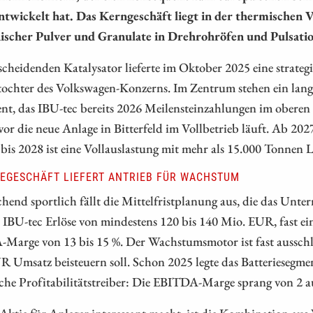
ntwickelt hat. Das Kerngeschäft liegt in der thermischen V
ischer Pulver und Granulate in Drehrohröfen und Pulsati
cheidenden Katalysator lieferte im Oktober 2025 eine strate
tochter des Volkswagen-Konzerns. Im Zentrum stehen ein langf
t, das IBU-tec bereits 2026 Meilensteinzahlungen im oberen e
or die neue Anlage in Bitterfeld im Vollbetrieb läuft. Ab 20
bis 2028 ist eine Vollauslastung mit mehr als 15.000 Tonnen
IEGESCHÄFT LIEFERT ANTRIEB FÜR WACHSTUM
hend sportlich fällt die Mittelfristplanung aus, die das Unte
 IBU-tec Erlöse von mindestens 120 bis 140 Mio. EUR, fast ei
arge von 13 bis 15 %. Der Wachstumsmotor ist fast ausschließ
R Umsatz beisteuern soll. Schon 2025 legte das Batteriesegm
che Profitabilitätstreiber: Die EBITDA-Marge sprang von 2 a
Aktie für Anleger interessant macht, ist die Kombination au