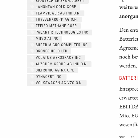
BIONTECH SE SPON. ADRS 1
weitere
LAHONTAN GOLD CORP
TEAMVIEWER AG INH O.N.
anorgan
THYSSENKRUPP AG O.N.
ZEFIRO METHANE CORP
Den ents
PALANTIR TECHNOLOGIES INC
Batterie
MIIVO AI INC
SUPER MICRO COMPUTER INC
Agreemen
DRONESHIELD LTD
noch bev
VOLATUS AEROSPACE INC
werden, 
ALZCHEM GROUP AG INH O.N.
SILTRONIC AG NA O.N.
DYNACERT INC.
BATTER
VOLKSWAGEN AG VZO O.N.
Entsprec
erwartet
EBITDA-M
Mio. EU
wesentli
Was die 