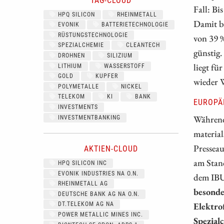
TAG-CLOUD
Fall: B
HPQ SILICON
RHEINMETALL
Damit bl
EVONIK
BATTERIETECHNOLOGIE
RÜSTUNGSTECHNOLOGIE
von 39 %
SPEZIALCHEMIE
CLEANTECH
günstig
DROHNEN
SILIZIUM
liegt fü
LITHIUM
WASSERSTOFF
GOLD
KUPFER
wieder 
POLYMETALLE
NICKEL
TELEKOM
KI
BANK
EUROPÄ
INVESTMENTS
Während
INVESTMENTBANKING
materia
Presseau
AKTIEN-CLOUD
am Stan
HPQ SILICON INC
EVONIK INDUSTRIES NA O.N.
dem IBU
RHEINMETALL AG
besonde
DEUTSCHE BANK AG NA O.N.
Elektro
DT.TELEKOM AG NA
POWER METALLIC MINES INC.
Spezial