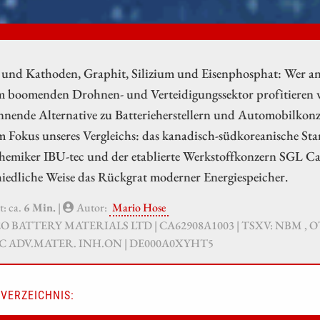
und Kathoden, Graphit, Silizium und Eisenphosphat: Wer an 
 boomenden Drohnen- und Verteidigungssektor profitieren will
annende Alternative zu Batterieherstellern und Automobilko
m Fokus unseres Vergleichs: das kanadisch-südkoreanische Sta
hemiker IBU-tec und der etablierte Werkstoffkonzern SGL Carb
iedliche Weise das Rückgrat moderner Energiespeicher.
t: ca.
6 Min.
|
Autor:
Mario Hose
EO BATTERY MATERIALS LTD | CA62908A1003 | TSXV: NBM , O
EC ADV.MATER. INH.ON | DE000A0XYHT5
VERZEICHNIS: