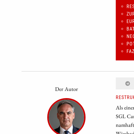
RE
ZU
EU
BA
NE
PO
FA
Der Autor
RESTRU
Als eine
SGL Car
namhafte
Wiesbad