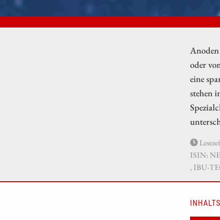
Anoden 
oder vom
eine sp
stehen i
Spezialc
untersch
Lesezei
ISIN: N
, IBU-T
INHALTS