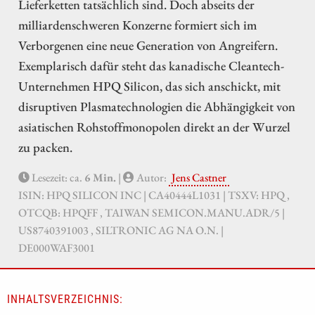
Lieferketten tatsächlich sind. Doch abseits der
milliardenschweren Konzerne formiert sich im
Verborgenen eine neue Generation von Angreifern.
Exemplarisch dafür steht das kanadische Cleantech-
Unternehmen HPQ Silicon, das sich anschickt, mit
disruptiven Plasmatechnologien die Abhängigkeit von
asiatischen Rohstoffmonopolen direkt an der Wurzel
zu packen.
Lesezeit: ca.
6 Min.
|
Autor:
Jens Castner
ISIN: HPQ SILICON INC | CA40444L1031 | TSXV: HPQ ,
OTCQB: HPQFF , TAIWAN SEMICON.MANU.ADR/5 |
US8740391003 , SILTRONIC AG NA O.N. |
DE000WAF3001
INHALTSVERZEICHNIS: