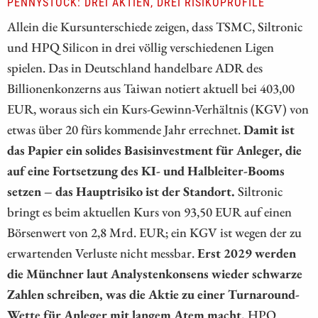
PENNYSTOCK: DREI AKTIEN, DREI RISIKOPROFILE
Allein die Kursunterschiede zeigen, dass TSMC, Siltronic
und HPQ Silicon in drei völlig verschiedenen Ligen
spielen. Das in Deutschland handelbare ADR des
Billionenkonzerns aus Taiwan notiert aktuell bei 403,00
EUR, woraus sich ein Kurs-Gewinn-Verhältnis (KGV) von
etwas über 20 fürs kommende Jahr errechnet.
Damit ist
das Papier ein solides Basisinvestment für Anleger, die
auf eine Fortsetzung des KI- und Halbleiter-Booms
setzen – das Hauptrisiko ist der Standort.
Siltronic
bringt es beim aktuellen Kurs von 93,50 EUR auf einen
Börsenwert von 2,8 Mrd. EUR; ein KGV ist wegen der zu
erwartenden Verluste nicht messbar.
Erst 2029 werden
die Münchner laut Analystenkonsens wieder schwarze
Zahlen schreiben, was die Aktie zu einer Turnaround-
Wette für Anleger mit langem Atem macht.
HPQ