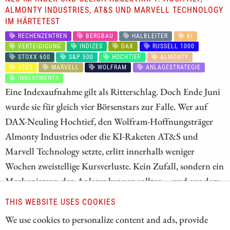
ALMONTY INDUSTRIES, AT&S UND MARVELL TECHNOLOGY
IM HÄRTETEST
RECHENZENTREN
BERGBAU
HALBLEITER
KI
VERTEIDIGUNG
INDIZES
DAX
RUSSELL 1000
STOXX 600
S&P 500
HOCHTIEF
ALMONTY
AT&S
MARVELL
WOLFRAM
ANLAGESTRATEGIE
INVESTMENTS
Eine Indexaufnahme gilt als Ritterschlag. Doch Ende Juni
wurde sie für gleich vier Börsenstars zur Falle. Wer auf
DAX-Neuling Hochtief, den Wolfram-Hoffnungsträger
Almonty Industries oder die KI-Raketen AT&S und
Marvell Technology setzte, erlitt innerhalb weniger
Wochen zweistellige Kursverluste. Kein Zufall, sondern ein
Mechanismus, den Anleger kennen sollten – und aus dem
sich womöglich neue Einstiegschancen ergeben. Wir haben
THIS WEBSITE USES COOKIES
die vier Aktien unter die Lupe genommen und die
We use cookies to personalize content and ads, provide
aktuellen Notierungen mit den Kurszielen der Analysten