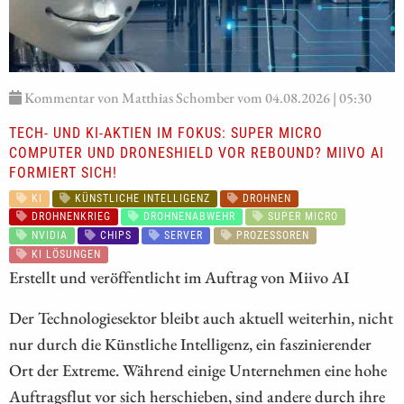
Kommentar von Matthias Schomber vom 04.08.2026 | 05:30
TECH- UND KI-AKTIEN IM FOKUS: SUPER MICRO
COMPUTER UND DRONESHIELD VOR REBOUND? MIIVO AI
FORMIERT SICH!
KI
KÜNSTLICHE INTELLIGENZ
DROHNEN
DROHNENKRIEG
DROHNENABWEHR
SUPER MICRO
NVIDIA
CHIPS
SERVER
PROZESSOREN
KI LÖSUNGEN
Erstellt und veröffentlicht im Auftrag von Miivo AI
Der Technologiesektor bleibt auch aktuell weiterhin, nicht
nur durch die Künstliche Intelligenz, ein faszinierender
Ort der Extreme. Während einige Unternehmen eine hohe
Auftragsflut vor sich herschieben, sind andere durch ihre