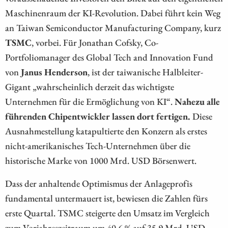
Maschinenraum der KI-Revolution. Dabei führt kein Weg
an Taiwan Semiconductor Manufacturing Company, kurz
TSMC
, vorbei. Für Jonathan Cofsky, Co-
Portfoliomanager des Global Tech and Innovation Fund
von
Janus Henderson
, ist der taiwanische Halbleiter-
Gigant „wahrscheinlich derzeit das wichtigste
Unternehmen für die Ermöglichung von KI“.
Nahezu alle
führenden Chipentwickler lassen dort fertigen.
Diese
Ausnahmestellung katapultierte den Konzern als erstes
nicht-amerikanisches Tech-Unternehmen über die
historische Marke von 1000 Mrd. USD Börsenwert.
Dass der anhaltende Optimismus der Anlageprofis
fundamental untermauert ist, bewiesen die Zahlen fürs
erste Quartal. TSMC steigerte den Umsatz im Vergleich
zum Vorjahreszeitraum um 40,6 % auf 35,9 Mrd. USD.