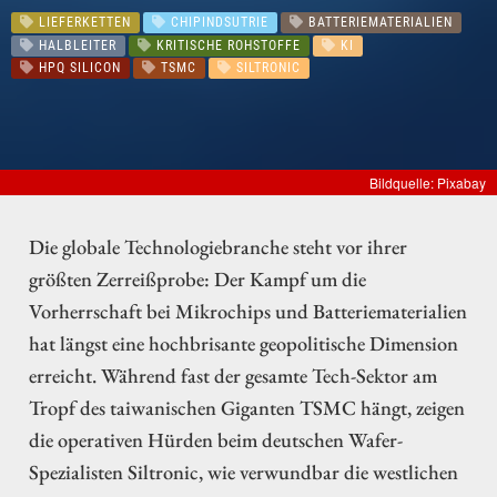
LIEFERKETTEN
CHIPINDSUTRIE
BATTERIEMATERIALIEN
HALBLEITER
KRITISCHE ROHSTOFFE
KI
HPQ SILICON
TSMC
SILTRONIC
Bildquelle: Pixabay
Die globale Technologiebranche steht vor ihrer
größten Zerreißprobe: Der Kampf um die
Vorherrschaft bei Mikrochips und Batteriematerialien
hat längst eine hochbrisante geopolitische Dimension
erreicht. Während fast der gesamte Tech-Sektor am
Tropf des taiwanischen Giganten TSMC hängt, zeigen
die operativen Hürden beim deutschen Wafer-
Spezialisten Siltronic, wie verwundbar die westlichen