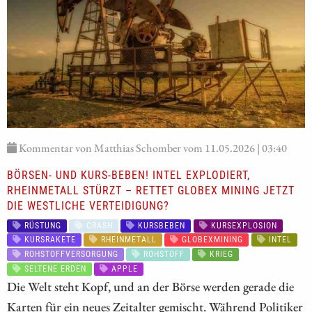
Kommentar von Matthias Schomber vom 11.05.2026 | 03:40
BÖRSEN- UND KURS-BEBEN! INTEL EXPLODIERT,
RHEINMETALL STÜRZT – RETTET GLOBEX MINING JETZT
DIE WESTLICHE VERTEIDIGUNG?
RÜSTUNG
CRASH
KURSBEBEN
KURSEXPLOSION
KURSRAKETE
RHEINMETALL
GLOBEXMINING
INTEL
ROHSTOFFVERSORGUNG
ROHSTOFF
KRIEG
SELTENE ERDEN
APPLE
Die Welt steht Kopf, und an der Börse werden gerade die
Karten für ein neues Zeitalter gemischt. Während Politiker