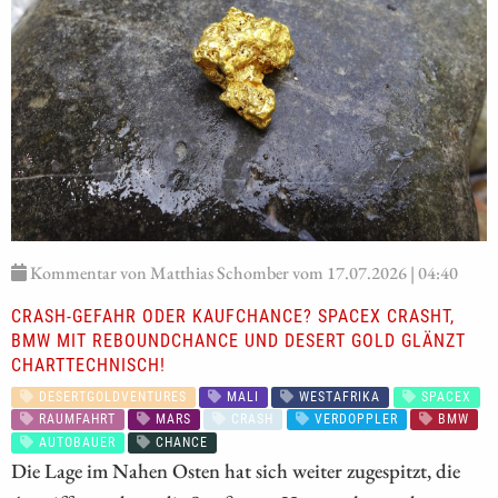
Kommentar von Matthias Schomber vom 17.07.2026 | 04:40
CRASH-GEFAHR ODER KAUFCHANCE? SPACEX CRASHT,
BMW MIT REBOUNDCHANCE UND DESERT GOLD GLÄNZT
CHARTTECHNISCH!
DESERTGOLDVENTURES
MALI
WESTAFRIKA
SPACEX
RAUMFAHRT
MARS
CRASH
VERDOPPLER
BMW
AUTOBAUER
CHANCE
Die Lage im Nahen Osten hat sich weiter zugespitzt, die