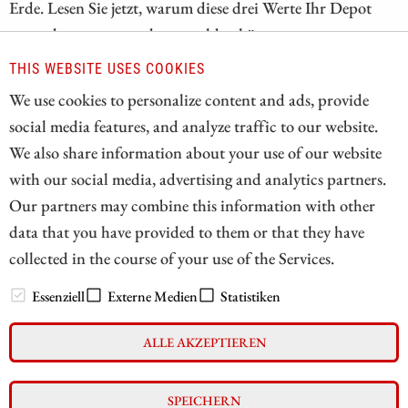
Erde. Lesen Sie jetzt, warum diese drei Werte Ihr Depot
entweder sprengen oder vergolden könnten.
THIS WEBSITE USES COOKIES
ZUM KOMMENTAR
We use cookies to personalize content and ads, provide
social media features, and analyze traffic to our website.
We also share information about your use of our website
with our social media, advertising and analytics partners.
1
Our partners may combine this information with other
data that you have provided to them or that they have
collected in the course of your use of the Services.
// zukunftsbilanzen.de 2026
Essenziell
Externe Medien
Statistiken
ALLE AKZEPTIEREN
Impressum
Datenschutz
Interessenskonflikt & Risikohinweis
SPEICHERN