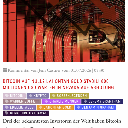
Kommentar von Jens Castner vom 01.07.2026 | 05:30
BITCOIN AUF NULL? LAHONTAN GOLD STABIL! 800
MILLIONEN USD WARTEN IN NEVADA AUF ABHOLUNG
BITCOIN
KRYPTO
BÖRSENLEGENDEN
WARREN BUFFETT
CHARLIE MUNGER
JEREMY GRANTHAM
EDELMETALLE
LAHONTAN GOLD
BENJAMIN GRAHAM
BERKSHIRE HATHAWAY
Drei der bekanntesten Investoren der Welt haben Bitcoin