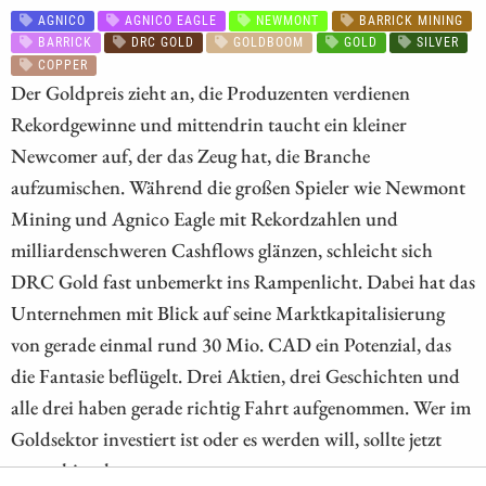
AGNICO
AGNICO EAGLE
NEWMONT
BARRICK MINING
BARRICK
DRC GOLD
GOLDBOOM
GOLD
SILVER
COPPER
Der Goldpreis zieht an, die Produzenten verdienen
Rekordgewinne und mittendrin taucht ein kleiner
Newcomer auf, der das Zeug hat, die Branche
aufzumischen. Während die großen Spieler wie Newmont
Mining und Agnico Eagle mit Rekordzahlen und
milliardenschweren Cashflows glänzen, schleicht sich
DRC Gold fast unbemerkt ins Rampenlicht. Dabei hat das
Unternehmen mit Blick auf seine Marktkapitalisierung
von gerade einmal rund 30 Mio. CAD ein Potenzial, das
die Fantasie beflügelt. Drei Aktien, drei Geschichten und
alle drei haben gerade richtig Fahrt aufgenommen. Wer im
Goldsektor investiert ist oder es werden will, sollte jetzt
genau hinschauen.