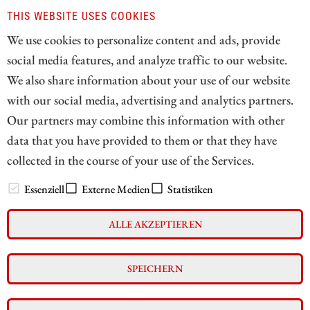
THIS WEBSITE USES COOKIES
ZUM KOMMENTAR
We use cookies to personalize content and ads, provide
social media features, and analyze traffic to our website.
We also share information about your use of our website
with our social media, advertising and analytics partners.
1
Our partners may combine this information with other
data that you have provided to them or that they have
collected in the course of your use of the Services.
// zukunftsbilanzen.de 2026
Essenziell
Externe Medien
Statistiken
ALLE AKZEPTIEREN
Impressum
Datenschutz
Interessenskonflikt & Risikohinweis
SPEICHERN
Nutzungsbedingungen
Cookie-Einstellungen